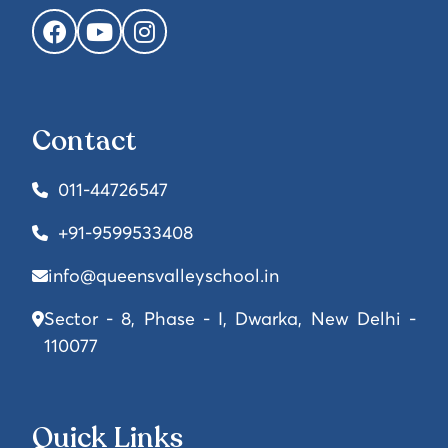
Facebook
YouTube
Instagram
Contact
011-44726547
+91-9599533408
info@queensvalleyschool.in
Sector - 8, Phase - I, Dwarka, New Delhi -
110077
Quick Links